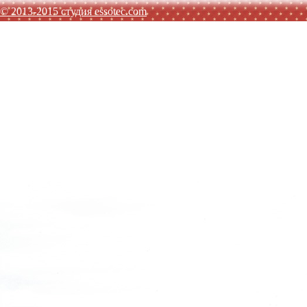
© 2013-2015 студия essotec.com
AGATHA RUIZ DE LA PRADA
TO BE TOO
ADD
JO NO 
SISLEY
MET JEANS
F.LLI CAMPAGNOLO
MEXX