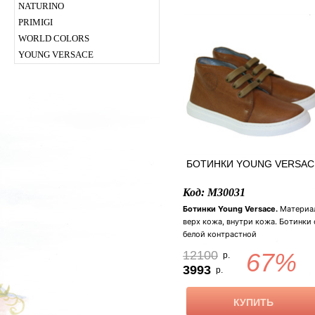
бежевый. Размер: 21 (13,5 см), 22
NATURINO
(14,5 см).
PRIMIGI
WORLD COLORS
YOUNG VERSACE
БОТИНКИ YOUNG VERSAC
Код: M30031
Ботинки Young Versace.
Материа
верх кожа, внутри кожа. Ботинки 
белой контрастной
подошвой.Украшенные фирменны
12100
67%
р.
логотипом "голова Медузы
3993
р.
Горгоны". Внутри серебреная кожа
золотая стелька украшена
фирменным логотипом. Застежка:
КУПИТЬ
шнуровка. Цвет: коричневый.