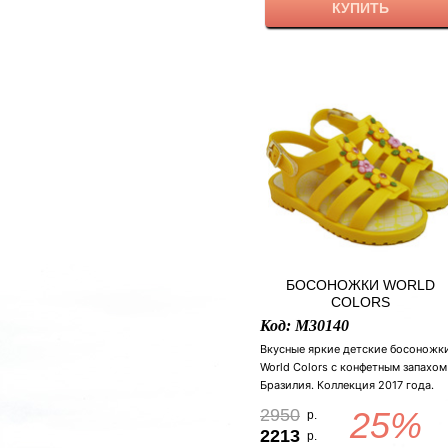
Медузы Горгоны". на золотой
КУПИТЬ
стельке фирменный логотип.
Застежка: шнуровка. Цвет: розов
фиолетовый. Размер: 21 (13,5 см),
(14,5 см), 23 (15 см).
БОСОНОЖКИ WORLD
COLORS
Код: M30140
Вкусные яркие детские босоножк
World Colors с конфетным запахом
Бразилия. Коллекция 2017 года.
Материал: ПВХ. Украшены нежны
2950
25%
р.
цветочками. Удобный ремешок-
2213
р.
застежка, застегивается на липучк