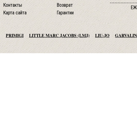
Контакты
Возврат
ЕЖ
Карта сайта
Гарантии
PRIMIGI
LITTLE MARC JACOBS (LMJ)
LIU-JO
GARVALIN
AGATHA RUIZ DE LA PRADA
TO BE TOO
ADD
JO NO FUI
© 2013-2015 студия essotec.com
MET JEANS
F.LLI CAMPAGNOLO
MEXX