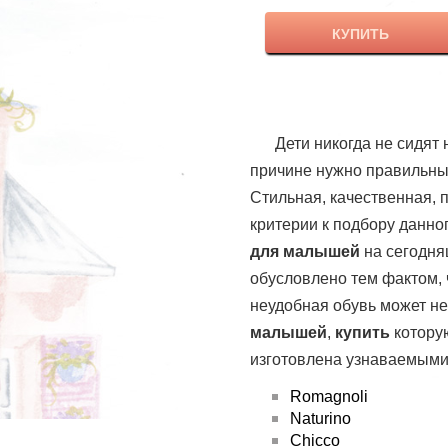
Комфортная мягкая стелька не
деформирует ножку ребенка. Цвет
КУПИТЬ
насыщенно желтый/нежный
розовый/зеленый. Размеры: 20/21
(12,9 см), 22/23 (14,2 см), 24/25
(15,3 см), 26/27 (16,7 см).
Дети никогда не сидят
причине нужно правильн
Стильная, качественная, 
критерии к подбору данног
для малышей
на сегодня
обусловлено тем фактом, 
неудобная обувь может не
малышей
,
купить
котору
изготовлена узнаваемым
Romagnoli
Naturino
Chicco