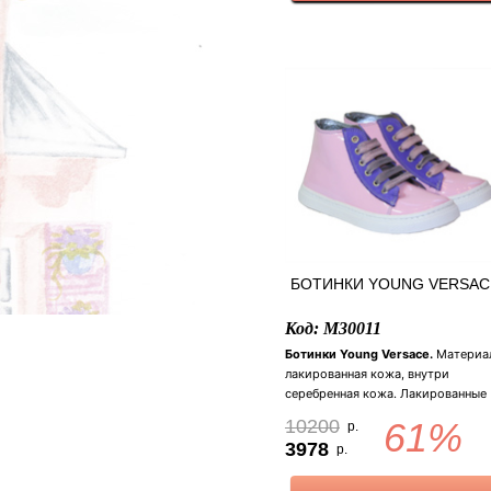
Размер: 22 (14,5 см), 23 (15 см).
БОТИНКИ YOUNG VERSAC
Код: M30011
Ботинки Young Versace.
Материа
лакированная кожа, внутри
серебренная кожа. Лакированные
ботинки с белой контрастной
10200
61%
р.
подошвой. Украшенные замшевы
3978
р.
фиолетовыми вставками, на язычк
фирменная золотая эмблема "голо