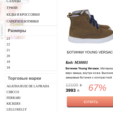
СЛАНЦЫ
ТУФЛИ
КЕДЫ И КРОССОВКИ
САПОГИ И БОТИНКИ
Размеры
23
22
21
БОТИНКИ YOUNG VERSAC
20
19
Код: M30001
18
Ботинки Young Versace.
Материа
верх замша, внутри кожа. Высоки
замшевые ботинки с контрастной
Торговые марки
белой подошвой. Украшены
12100
67%
р.
AGATHA RUIZ DE LA PRADA
фирменным логотипом и
3993
р.
контрастными синими шнурками.
CHICСO
Внутри золотая стелька украшены
FERRARI
фирменным логотипом "голова
КУПИТЬ
KICKERS
Медузы Горгоны". Застежка:
LELLI KELLY
молния/шнуровка. Цвет: темно-