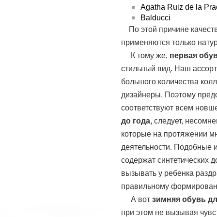
Agatha Ruiz de la Pr
Balducci
По этой причине качеств
применяются только нату
К тому же,
первая обу
стильный вид. Наш ассор
большого количества кол
дизайнеры. Поэтому пред
соответствуют всем новш
до года,
следует, несомне
которые на протяжении м
деятельности. Подобные и
содержат синтетических д
вызывать у ребенка раздр
правильному формирован
А вот
зимняя обувь д
при этом не вызывая чувст