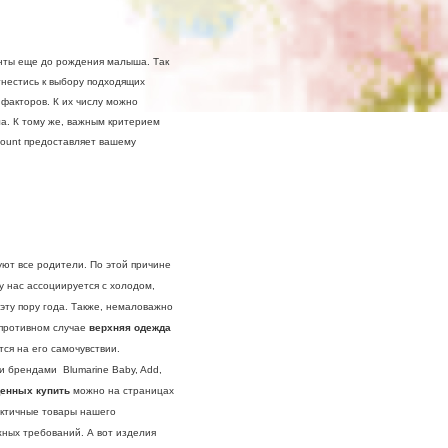
нты еще до рождения малыша. Так
тнестись к выбору подходящих
факторов. К их числу можно
ла. К тому же, важным критерием
count предоставляет вашему
т все родители. По этой причине
у нас ассоциируется с холодом,
эту пору года. Также, немаловажно
 противном случае
верхняя одежда
ся на его самочувствии.
 брендами Blumarine Baby, Add,
денных купить
можно на страницах
актичные товары нашего
ных требований. А вот изделия