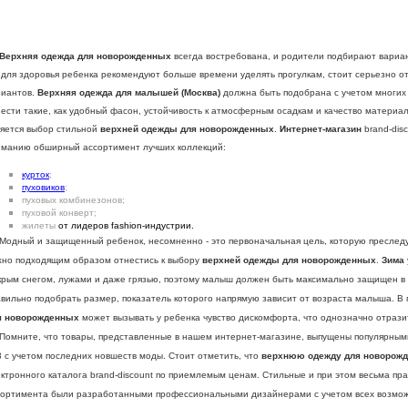
водоотталкивающими
войствами! П
рисутствует код
утентификации.
Верхняя одежда для новорожденных
всегда востребована, и родители подбирают вариа
 для здоровья ребенка рекомендуют больше времени уделять прогулкам, стоит серьезно о
риантов.
Верхняя одежда для малышей (Москва)
должна быть подобрана с учетом многих 
ести такие, как удобный фасон, устойчивость к атмосферным осадкам и качество материа
ляется выбор стильной
верхней одежды для новорожденных
.
Интернет-магазин
brand-dis
иманию обширный ассортимент лучших коллекций:
курток
;
пуховиков
;
пуховых комбинезонов;
пуховой конверт;
жилеты
от лидеров fashion-индустрии.
дный и защищенный ребенок, несомненно - это первоначальная цель, которую преследую
жно подходящим образом отнестись к выбору
верхней одежды для новорожденных
.
Зима
крым снегом, лужами и даже грязью, поэтому малыш должен быть максимально защищен в 
авильно подобрать размер, показатель которого напрямую зависит от возраста малыша. В
я новорожденных
может вызывать у ребенка чувство дискомфорта, что однозначно отразит
мните, что товары, представленные в нашем интернет-магазине, выпущены популярными
 с учетом последних новшеств моды. Стоит отметить, что
верхнюю одежду для новорож
ктронного каталога brand-discount по приемлемым ценам. Стильные и при этом весьма пр
сортимента были разработанными профессиональными дизайнерами с учетом всех возмож