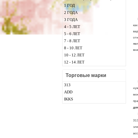
1 ГОД
с
2 ГОДА
А
3 ГОДА
как
4 - 5 ЛЕТ
ва
5 - 6 ЛЕТ
отн
7 - 8 ЛЕТ
яв
8 - 10 ЛЕТ
вн
10 - 12 ЛЕТ
12 - 14 ЛЕТ
Торговые марки
Мо
313
ну
ADD
мо
IKKS
пр
дл
По
313
эле
ас