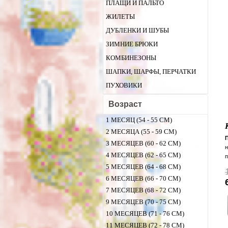
ПЛАЩИ И ПАЛЬТО
ЖИЛЕТЫ
ДУБЛЕНКИ И ШУБЫ
ЗИМНИЕ БРЮКИ
КОМБИНЕЗОНЫ
ШАПКИ, ШАРФЫ, ПЕРЧАТКИ
ПУХОВИКИ
Возраст
1 МЕСЯЦ (54 - 55 СМ)
2 МЕСЯЦА (55 - 59 СМ)
3 МЕСЯЦЕВ (60 - 62 СМ)
н
4 МЕСЯЦЕВ (62 - 65 СМ)
п
з
5 МЕСЯЦЕВ (64 - 68 СМ)
т
6 МЕСЯЦЕВ (66 - 70 СМ)
д
7 МЕСЯЦЕВ (68 - 72 СМ)
с
9 МЕСЯЦЕВ (70 - 75 СМ)
и
в
10 МЕСЯЦЕВ (71 - 76 СМ)
к
11 МЕСЯЦЕВ (72 - 78 СМ)