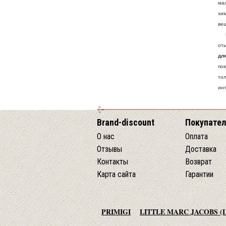
ма
хим
ве
Ка
от
дл
по
то
ин
Brand-discount
Покупате
О нас
Оплата
Отзывы
Доставка
Контакты
Возврат
Карта сайта
Гарантии
PRIMIGI
LITTLE MARC JACOBS (