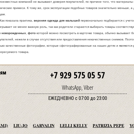
лоизвестных компаний не вызывают доверия покупателей, по причине того, что материалы
ические примеси. К тому же, срок эксплуатации подобных товаров значительно меньше, а
щам.
к показала практика,
верхняя одежда для малышей
первоначально подбирается с учето
ыгрывает не менее важную роль, так как родители стараются выбирать товары соответств
я новорожденных
,
фото
которой можно посмотреть в карточке товара, обычно вызывает 
купателей, нежели в случае отсутствия или предоставления некачественных снимков. Поэ
лько качественные фотографии, которые сфотографированные на наших детях и являютс
тересуемого товара.
лям
+7 929 575 05 57
WhatsApp, Viber
ЕЖЕДНЕВНО с 07:00 до 23:00
LMJ)
LIU-JO
GARVALIN
LELLI KELLY
PATRIZIA PEPE
Y