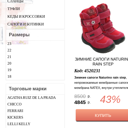
СЛАНЦЫ
ТУФЛИ
КЕДЫ И КРОССОВКИ
САПОГИ И БОТИНКИ
Размеры
23
22
21
ЗИМНИЕ САПОГИ NATURI
20
RAIN STEP
19
Код: 4520231
18
Зимние сапоги Naturino
rain step
,
непромокаемые мембранные сапоги
мембрана NATEX, внутри утеплител
Торговые марки
шерсть, верх замша. Размеры: 23
8500
43%
р.
AGATHA RUIZ DE LA PRADA
(14,5). Оригинальная упаковка.
4845
р.
CHICСO
FERRARI
КУПИТЬ
KICKERS
LELLI KELLY