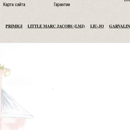
Карта сайта
Гарантии
PRIMIGI
LITTLE MARC JACOBS (LMJ)
LIU-JO
GARVALIN
AGATHA RUIZ DE LA PRADA
TO BE TOO
ADD
JO NO FUI
© 2013-2015 студия essotec.com
MET JEANS
F.LLI CAMPAGNOLO
MEXX