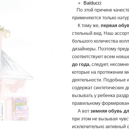
Balducci
По этой причине качеств
применяются только нату
К тому же,
первая обу
стильный вид. Наш ассор
большого количества кол
дизайнеры. Поэтому пред
соответствуют всем новш
до года,
следует, несомне
которые на протяжении м
деятельности. Подобные и
содержат синтетических д
вызывать у ребенка раздр
правильному формирован
А вот
зимняя обувь д
при этом не вызывая чувст
исключительно активный о