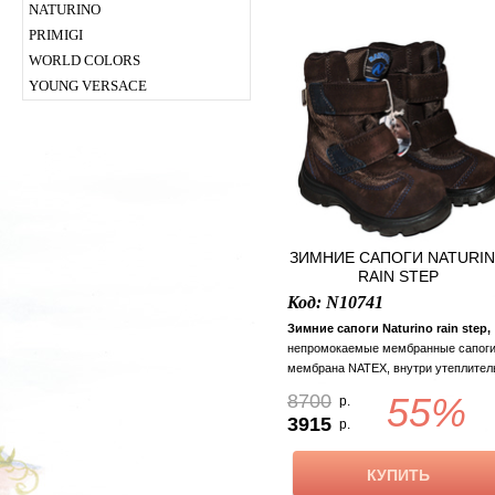
NATURINO
PRIMIGI
WORLD COLORS
YOUNG VERSACE
ЗИМНИЕ САПОГИ NATURI
RAIN STEP
Код: N10741
Зимние сапоги Naturino rain step,
непромокаемые мембранные сапоги
мембрана NATEX, внутри утеплител
шерсть, верх замша. Модель этого
8700
55%
р.
сезона, оригинальная упаковка.
3915
р.
Размеры: 23р.(14,5 см). Внешний
дефект.
КУПИТЬ
Самые теплые сапоги Naturino rain