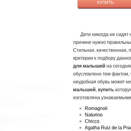
Антискользящая подошва. Идеальн
КУПИТЬ
вариант на первые шажки. Украшен
небольшим бантиком серебряного
цвета с камушком. Очень легкие
босоножки с красивым цветочным
принтом понравятся Вашей малышк
Цвет: яичный/розовый/зеленый/
Дети никогда не сидят
красный/синий/серебряный. Размер:
причине нужно правильн
19 (11,5 см).
Стильная, качественная, 
критерии к подбору данног
для малышей
на сегодня
обусловлено тем фактом, 
неудобная обувь может не
малышей
,
купить
котору
изготовлена узнаваемым
Romagnoli
Naturino
Chicco
Agatha Ruiz de la Pr