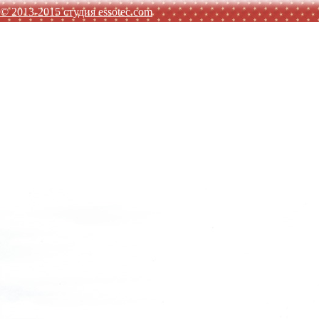
© 2013-2015 студия essotec.com
AGATHA RUIZ DE LA PRADA
TO BE TOO
ADD
JO NO 
SISLEY
MET JEANS
F.LLI CAMPAGNOLO
MEXX