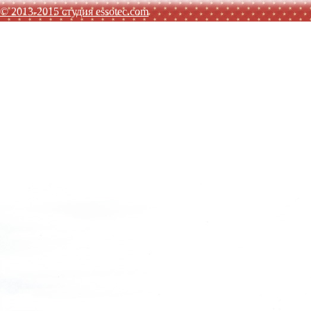
© 2013-2015 студия essotec.com
AGATHA RUIZ DE LA PRADA
TO BE TOO
ADD
JO NO 
SISLEY
MET JEANS
F.LLI CAMPAGNOLO
MEXX