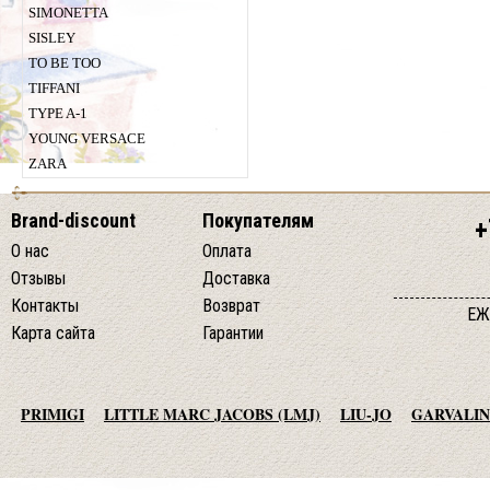
SIMONETTA
SISLEY
TO BE TOO
TIFFANI
TYPE A-1
YOUNG VERSACE
ZARA
Brand-discount
Покупателям
+
О нас
Оплата
Отзывы
Доставка
Контакты
Возврат
ЕЖ
Карта сайта
Гарантии
PRIMIGI
LITTLE MARC JACOBS (LMJ)
LIU-JO
GARVALIN
AGATHA RUIZ DE LA PRADA
TO BE TOO
ADD
JO NO FUI