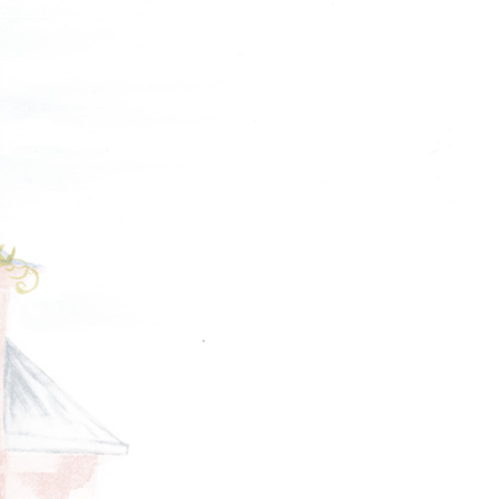
© 2013-2015 студия essotec.com
MET JEANS
F.LLI CAMPAGNOLO
MEXX