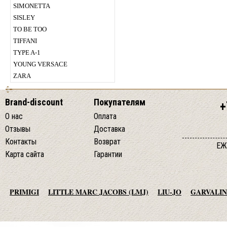
SIMONETTA
SISLEY
TO BE TOO
TIFFANI
TYPE A-1
YOUNG VERSACE
ZARA
Brand-discount
Покупателям
+
О нас
Оплата
Отзывы
Доставка
Контакты
Возврат
ЕЖ
Карта сайта
Гарантии
PRIMIGI
LITTLE MARC JACOBS (LMJ)
LIU-JO
GARVALIN
AGATHA RUIZ DE LA PRADA
TO BE TOO
ADD
JO NO FUI