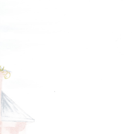
© 2013-2015 студия essotec.com
MET JEANS
F.LLI CAMPAGNOLO
MEXX