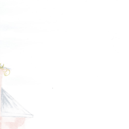
© 2013-2015 студия essotec.com
MET JEANS
F.LLI CAMPAGNOLO
MEXX