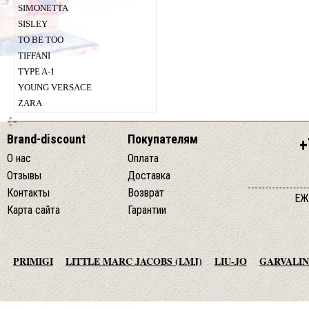
SIMONETTA
SISLEY
TO BE TOO
TIFFANI
TYPE A-1
YOUNG VERSACE
ZARA
Brand-discount
Покупателям
+
О нас
Оплата
Отзывы
Доставка
Контакты
Возврат
ЕЖ
Карта сайта
Гарантии
PRIMIGI
LITTLE MARC JACOBS (LMJ)
LIU-JO
GARVALIN
AGATHA RUIZ DE LA PRADA
TO BE TOO
ADD
JO NO FUI