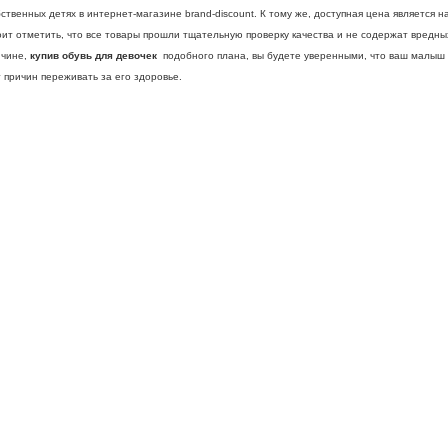
ственных детях в интернет-магазине brand-discount. К тому же, доступная цена является
ит отметить, что все товары прошли тщательную проверку качества и не содержат вредны
ичине,
купив обувь для девочек
подобного плана, вы будете уверенными, что ваш малыш в
 причин переживать за его здоровье.