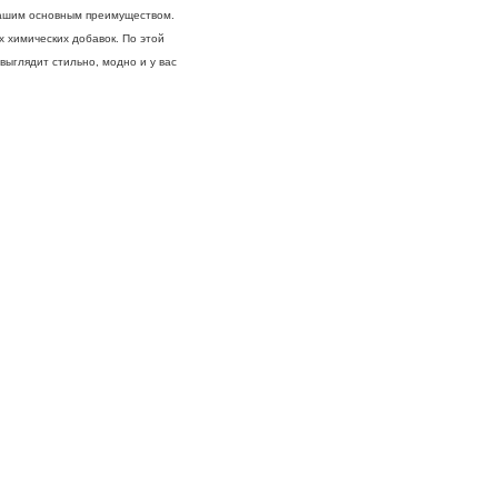
 нашим основным преимуществом.
х химических добавок. По этой
ыглядит стильно, модно и у вас