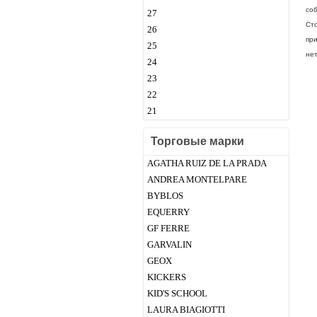
соб
27
Сто
26
пр
25
нет
24
23
22
21
Торговые марки
AGATHA RUIZ DE LA PRADA
ANDREA MONTELPARE
BYBLOS
EQUERRY
GF FERRE
GARVALIN
GEOX
KICKERS
KID'S SCHOOL
LAURA BIAGIOTTI