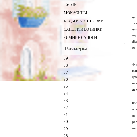
ТУФЛИ
МОКАСИНЫ
до
КЕДЫ И КРОССОВКИ
Та
САПОГИ И БОТИНКИ
дол
пе
ЗИМНИЕ САПОГИ
dis
ост
Размеры
39
Ст
фо
38
ма
37
кра
36
ни
35
де
34
К 
33
Ес
32
воз
31
не
30
ро
29
ак
Де
28