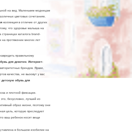
льной на вид. Маленьким модницам
азличных цветовых сочетаниях.
яя
коллекция в отличие от других
отому, что здоровье малыша на
а страницах каталога brand-
х на протяжении многих лет
навредить правильному
обувь для девочек
.
Интернет-
авторитетных брендов. Яркие,
ов качества, не вызовут у вас
т
детскую обувь для
оска и плотной фиксации.
это, безусловно, лучший из
активный образ жизни, поэтому они
вная цель, которую преследуют
что ваш ребенок носит вещи
дставлена в большом изобилии на