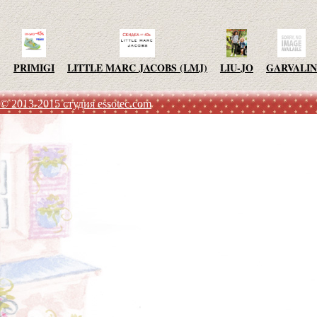
PRIMIGI
LITTLE MARC JACOBS (LMJ)
LIU-JO
GARVALIN
© 2013-2015 студия essotec.com
AGATHA RUIZ DE LA PRADA
TO BE TOO
ADD
JO NO 
SISLEY
MET JEANS
F.LLI CAMPAGNOLO
MEXX