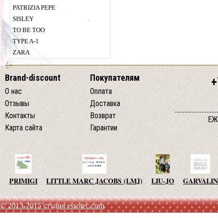
PATRIZIA PEPE
SISLEY
TO BE TOO
TYPE A-1
ZARA
Brand-discount
Покупателям
+
О нас
Оплата
Отзывы
Доставка
Контакты
Возврат
ЕЖ
Карта сайта
Гарантии
PRIMIGI
LITTLE MARC JACOBS (LMJ)
LIU-JO
GARVALIN
© 2013-2015 студия essotec.com