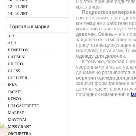
По этой причине родителя
красавицы.
12 - 14 ЛЕТ
Подростковая верхняя
14 - 16 ЛЕТ
соответствии с последним
коллекциями работали пр
Торговые марки
компании гарантирует бе
девочек
.
Осень
– это по
313
защищен он атмосферных в
ADD
присутствие циркуляция в
BENETTON
молодому организму. Те ж
одежду для девочек
.
CATIMINI
К тому же, покупая брен
CHICСO
уверенными в их актуальн
GUESS
динамично развивается, в
верхняя одежда для дев
GULLIVER
зависит формирование вк
IKKS
должны уделять достаточн
JACADI
последних изменений в
fa
KENZO
LILI GAUFRETTE
MARESE
MAYORAL
MISS GRANT
ORCHESTRA