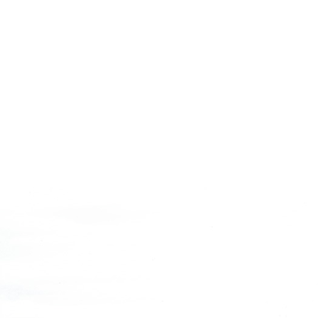
AGATHA RUIZ DE LA PRADA
TO BE TOO
ADD
JO NO 
SISLEY
MET JEANS
F.LLI CAMPAGNOLO
MEXX