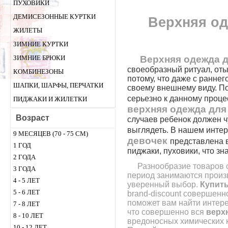
ПУХОВИКИ
ДЕМИСЕЗОННЫЕ КУРТКИ
Верхняя оде
ЖИЛЕТЫ
ЗИМНИЕ КУРТКИ
Верхняя одежда д
ЗИМНИЕ БРЮКИ
своеобразный ритуал, оты
КОМБИНЕЗОНЫ
потому, что даже с ранне
ШАПКИ, ШАРФЫ, ПЕРЧАТКИ
своему внешнему виду. П
серьезно к данному проце
ПИДЖАКИ И ЖИЛЕТКИ
верхняя одежда для
Возраст
случаев ребенок должен ч
выглядеть. В нашем интер
9 МЕСЯЦЕВ (70 - 75 СМ)
девочек
представлена 
1 ГОД
пиджаки, пуховики, что з
2 ГОДА
Разнообразие товаров с
3 ГОДА
период занимаются произ
4 - 5 ЛЕТ
уверенный выбор.
Купит
5 - 6 ЛЕТ
brand-discount совершен
поможет вам найти интере
7 - 8 ЛЕТ
что совершенно вся
верх
8 - 10 ЛЕТ
вредоносных химических 
10 - 12 ЛЕТ