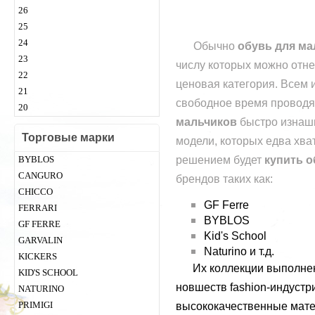
26
25
24
Обычно
обувь для ма
23
числу которых можно отне
22
ценовая категория. Всем и
21
свободное время проводят
20
мальчиков
быстро изнаш
Торговые марки
модели, которых едва хва
BYBLOS
решением будет
купить о
CANGURO
брендов таких как:
CHICСO
GF Ferre
FERRARI
BYBLOS
GF FERRE
Kid's School
GARVALIN
Naturino и т.д.
KICKERS
Их коллекции выполнены
KID'S SCHOOL
новшеств fashion-индустр
NATURINO
PRIMIGI
высококачественные мат