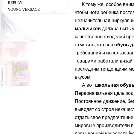
REPLAY
К тому же, особое вним
YOUNG VERSACE
чтобы ноги ребенка посто
незначительная циркуляци
мальчиков
должна быть у
качественных изделий пре
отметить, что вся
обувь д
требований и использова
товарами работали дизай
последним тенденциям мо
вкусом.
А вот
школьная обувь
Первоначальная цель роди
Постоянное движение, бег
выводят со строя некачес
отдать свое предпочтени
мировые производители в
повышенной износостойко