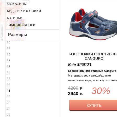
МОКАСИНЫ
КЕДЫ И КРОССОВКИ
БОТИНКИ
ЗИМНИЕ САПОГИ
Размеры
39
38
БОСОНОЖКИ СПОРТИВНЫ
37
CANGURO
36
Код: M30123
35
Босоножки спортивные Canguro
34
Материал: верх замша/другие
33
материалы, внутри кожа/текстиль
32
Застежка липучка. Жесткий задни
4200
30%
р.
Цвет: синий/белый/красный. Разм
31
2940
р.
26 (16,5 см).
30
29
КУПИТЬ
28
27