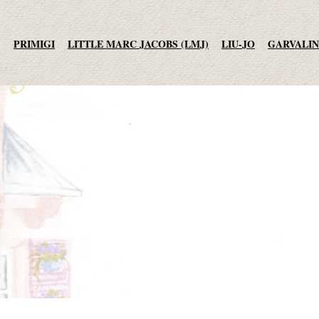
PRIMIGI
LITTLE MARC JACOBS (LMJ)
LIU-JO
GARVALIN
AGATHA RUIZ DE LA PRADA
TO BE TOO
ADD
JO NO FUI
© 2013-2015 студия essotec.com
MET JEANS
F.LLI CAMPAGNOLO
MEXX