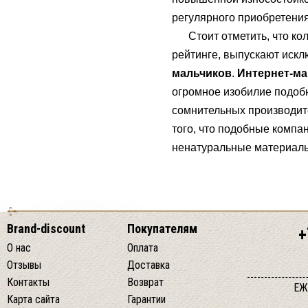
регулярного приобретени
Стоит отметить, что кол
рейтинге, выпускают иск
мальчиков
.
Интернет-м
огромное изобилие подобн
сомнительных производите
того, что подобные компа
ненатуральные материал
Brand-discount
Покупателям
+
О нас
Оплата
Отзывы
Доставка
Контакты
Возврат
ЕЖ
Карта сайта
Гарантии