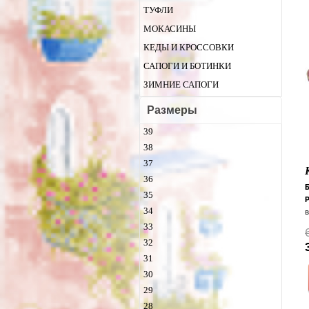
ТУФЛИ
МОКАСИНЫ
КЕДЫ И КРОССОВКИ
САПОГИ И БОТИНКИ
ЗИМНИЕ САПОГИ
Размеры
39
38
37
36
35
P
34
33
с
32
л
31
30
о
29
и
28