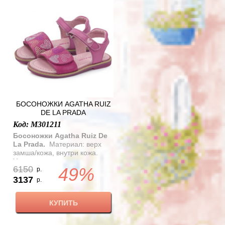
БОСОНОЖКИ AGATHA RUIZ
DE LA PRADA
Код: M301211
Босоножки Agatha Ruiz De
La Prada.
Материал: верх
замша/кожа, внутри кожа.
Украшены разноцветными
6150
49%
стразами в форме сердечек.
р.
Застежка
3137
р.
липучка.Регулируются по
полноте. Подошва розового
КУПИТЬ
цвета, окантована пробкой .
Ортопедическая
стелька.Задник имеет мягкий