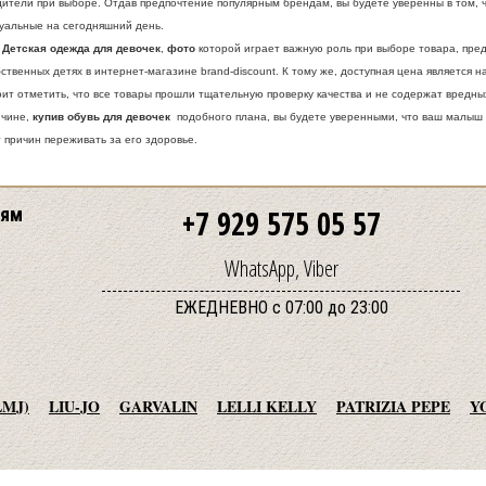
дители при выборе. Отдав предпочтение популярным брендам, вы будете уверенны в том, 
туальные на сегодняшний день.
тская одежда для девочек
,
фото
которой играет важную роль при выборе товара, пре
ственных детях в интернет-магазине brand-discount. К тому же, доступная цена является
ит отметить, что все товары прошли тщательную проверку качества и не содержат вредны
ичине,
купив обувь для девочек
подобного плана, вы будете уверенными, что ваш малыш в
 причин переживать за его здоровье.
лям
+7 929 575 05 57
WhatsApp, Viber
ЕЖЕДНЕВНО с 07:00 до 23:00
LMJ)
LIU-JO
GARVALIN
LELLI KELLY
PATRIZIA PEPE
Y
BE TOO
ADD
JO NO FUI
PAOLA FRANI
LILI GAUFRETTE