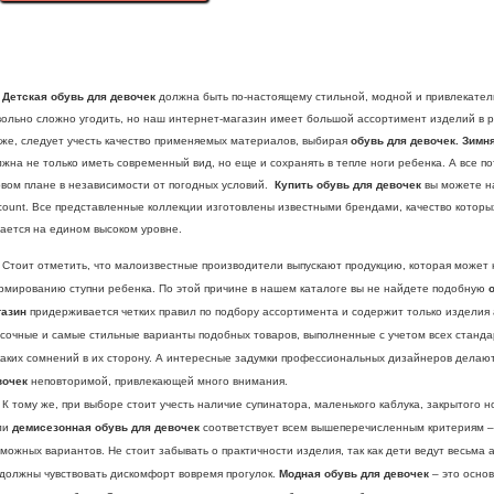
вет: голубой/розовый, желтый.
азмер: 27 (17,5 см), 28 (18 см), 29
19 см)
Детская обувь для девочек
должна быть по-настоящему стильной, модной и привлекате
вольно сложно угодить, но наш интернет-магазин имеет большой ассортимент изделий в р
кже, следует учесть качество применяемых материалов, выбирая
обувь для девочек. Зимн
жна не только иметь современный вид, но еще и сохранять в тепле ноги ребенка. А все п
рвом плане в независимости от погодных условий.
Купить обувь для девочек
вы можете н
count. Все представленные коллекции изготовлены известными брендами, качество которы
ается на едином высоком уровне.
оит отметить, что малоизвестные производители выпускают продукцию, которая может 
рмированию ступни ребенка. По этой причине в нашем каталоге вы не найдете подобную
газин
придерживается четких правил по подбору ассортимента и содержит только изделия 
сочные и самые стильные варианты подобных товаров, выполненные с учетом всех стандарт
каких сомнений в их сторону. А интересные задумки профессиональных дизайнеров делаю
вочек
неповторимой, привлекающей много внимания.
тому же, при выборе стоит учесть наличие супинатора, маленького каблука, закрытого н
ли
демисезонная обувь для девочек
соответствует всем вышеперечисленным критериям – 
можных вариантов. Не стоит забывать о практичности изделия, так как дети ведут весьма 
 должны чувствовать дискомфорт вовремя прогулок.
Модная обувь для девочек
– это осно