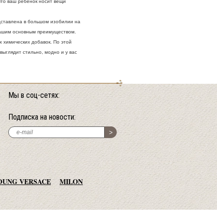
что ваш ребенок носит вещи
дставлена в большом изобилии на
 нашим основным преимуществом.
х химических добавок. По этой
ыглядит стильно, модно и у вас
Мы в соц-сетях:
Подписка на новости:
OUNG VERSACE
MILON
MAYORAL
NAUTICA
SISLEY