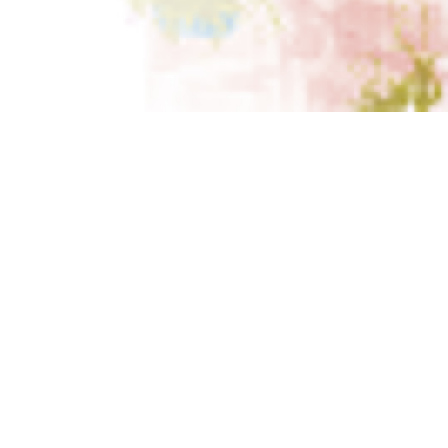
валик. Цвет: фуксия. Размер:
33 (20,8 см). Небольшой
дефект (надпись 33 на
стельке).