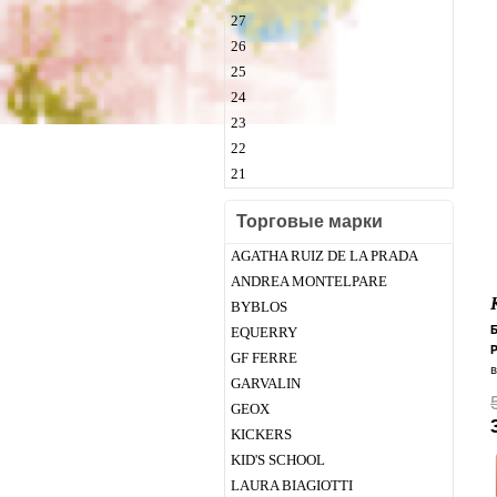
Р
27
(
26
25
24
23
22
21
Торговые марки
AGATHA RUIZ DE LA PRADA
ANDREA MONTELPARE
BYBLOS
EQUERRY
P
GF FERRE
GARVALIN
GEOX
KICKERS
KID'S SCHOOL
ш
LAURA BIAGIOTTI
с