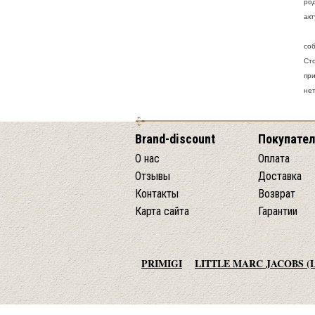
ро
ак
Де
соб
Сто
пр
нет
Brand-discount
Покупате
О нас
Оплата
Отзывы
Доставка
Контакты
Возврат
Карта сайта
Гарантии
PRIMIGI
LITTLE MARC JACOBS (
AGATHA RUIZ DE LA PRADA
TO 