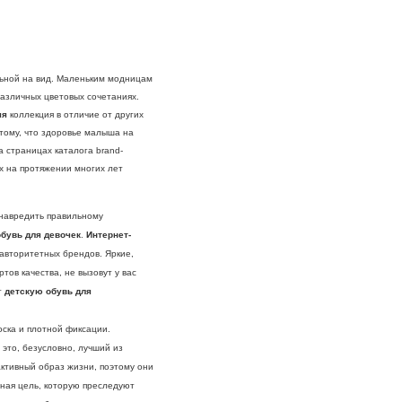
льной на вид. Маленьким модницам
азличных цветовых сочетаниях.
яя
коллекция в отличие от других
отому, что здоровье малыша на
а страницах каталога brand-
х на протяжении многих лет
навредить правильному
обувь для девочек
.
Интернет-
авторитетных брендов. Яркие,
ов качества, не вызовут у вас
т
детскую обувь для
оска и плотной фиксации.
это, безусловно, лучший из
активный образ жизни, поэтому они
вная цель, которую преследуют