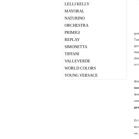
Ц
LELLI KELLY
Р
MAYORAL
(
NATURINO
ORCHESTRA
PRIMIGI
до
REPLAY
Та
дол
SIMONETTA
пе
TIFFANI
dis
VALLEVERDE
ост
WORLD COLORS
YOUNG VERSACE
Ст
фо
ма
кра
ни
де
К 
Ес
воз
не