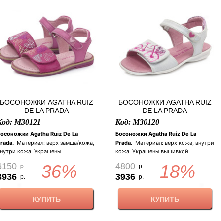
БОСОНОЖКИ AGATHA RUIZ
БОСОНОЖКИ AGATHA RUIZ
DE LA PRADA
DE LA PRADA
Код: M30121
Код: M30120
Босоножки Agatha Ruiz De La
Босоножки Agatha Ruiz De La
rada.
Материал: верх замша/кожа,
Prada.
Материал: верх кожа, внутри
внутри кожа. Украшены
кожа. Украшены вышивкой
разноцветными стразами в форме
велосипеда и блестящим
6150
36%
4800
18%
р.
р.
ердечек. Застежка
сердечком. Застежка
3936
3936
р.
р.
ипучка.Регулируются по полноте.
липучка.Регулируются по полноте.
Подошва розового цвета,
Подошва белого цвета.
кантована пробкой .
Ортопедическая стелька.Задник
КУПИТЬ
КУПИТЬ
Ортопедическая стелька.Задник
имеет мягкий валик. Цвет:
меет мягкий валик. Цвет: фуксия.
молочный, покрыт серебряными