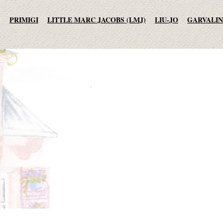
PRIMIGI
LITTLE MARC JACOBS (LMJ)
LIU-JO
GARVALIN
AGATHA RUIZ DE LA PRADA
TO BE TOO
ADD
JO NO FUI
© 2013-2015 студия essotec.com
MET JEANS
F.LLI CAMPAGNOLO
MEXX