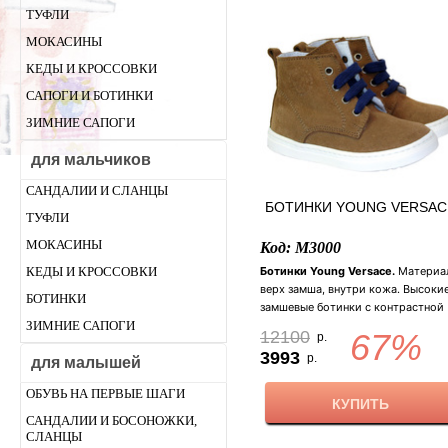
ТУФЛИ
МОКАСИНЫ
КЕДЫ И КРОССОВКИ
САПОГИ И БОТИНКИ
ЗИМНИЕ САПОГИ
для мальчиков
САНДАЛИИ И СЛАНЦЫ
БОТИНКИ YOUNG VERSAC
ТУФЛИ
МОКАСИНЫ
Код: M3000
КЕДЫ И КРОССОВКИ
Ботинки Young Versace.
Материа
верх замша, внутри кожа. Высоки
БОТИНКИ
замшевые ботинки с контрастной
ЗИМНИЕ САПОГИ
белой подошвой. Украшены
12100
67%
р.
фирменным логотипом и
3993
р.
для малышей
контрастными синими шнурками.
Внутри золотая стелька украшены
ОБУВЬ НА ПЕРВЫЕ ШАГИ
фирменным логотипом "голова
КУПИТЬ
Медузы Горгоны". Застежка:
САНДАЛИИ И БОСОНОЖКИ,
молния/шнуровка. Цвет: темно-
СЛАНЦЫ