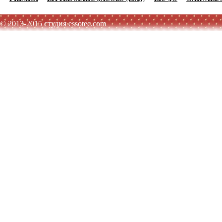
© 2013-2015 студия essotec.com
AGATHA RUIZ DE LA PRADA
TO BE TOO
ADD
JO NO 
SISLEY
MET JEANS
F.LLI CAMPAGNOLO
MEXX