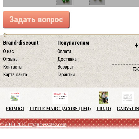
Задать вопрос
Brand-discount
Покупателям
+
О нас
Оплата
Отзывы
Доставка
Контакты
Возврат
ЕЖ
Карта сайта
Гарантии
PRIMIGI
LITTLE MARC JACOBS (LMJ)
LIU-JO
GARVALIN
© 2013-2015 студия essotec.com
AGATHA RUIZ DE LA PRADA
TO BE TOO
ADD
JO NO 