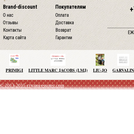
Brand-discount
Покупателям
+
О нас
Оплата
Отзывы
Доставка
Контакты
Возврат
ЕЖ
Карта сайта
Гарантии
PRIMIGI
LITTLE MARC JACOBS (LMJ)
LIU-JO
GARVALIN
© 2013-2015 студия essotec.com
AGATHA RUIZ DE LA PRADA
TO BE TOO
ADD
JO NO 
SISLEY
MET JEANS
F.LLI CAMPAGNOLO
MEXX