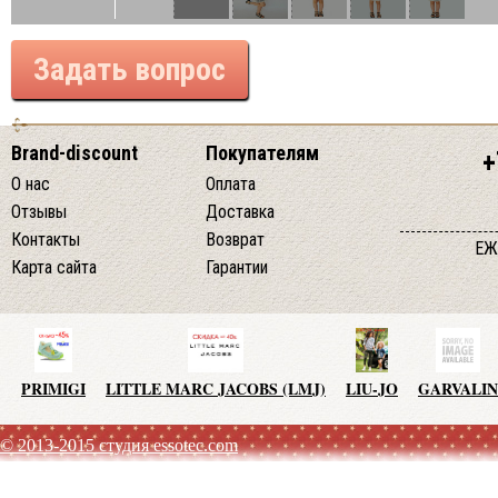
Задать вопрос
Brand-discount
Покупателям
+
О нас
Оплата
Отзывы
Доставка
Контакты
Возврат
ЕЖ
Карта сайта
Гарантии
PRIMIGI
LITTLE MARC JACOBS (LMJ)
LIU-JO
GARVALIN
© 2013-2015 студия essotec.com
AGATHA RUIZ DE LA PRADA
TO BE TOO
ADD
JO NO 