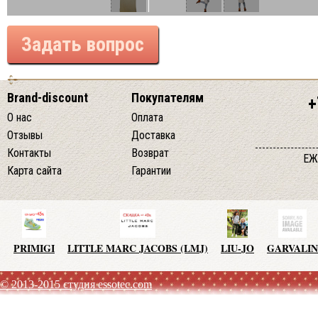
Задать вопрос
Brand-discount
Покупателям
+
О нас
Оплата
Отзывы
Доставка
Контакты
Возврат
ЕЖ
Карта сайта
Гарантии
PRIMIGI
LITTLE MARC JACOBS (LMJ)
LIU-JO
GARVALIN
© 2013-2015 студия essotec.com
AGATHA RUIZ DE LA PRADA
TO BE TOO
ADD
JO NO 