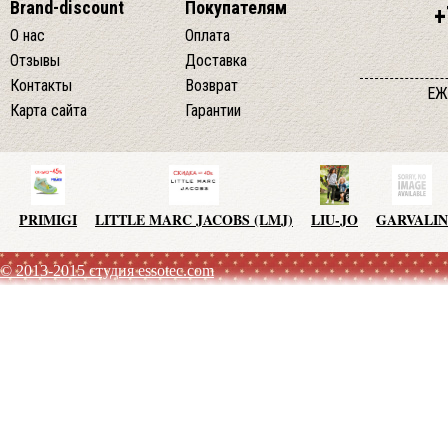
Brand-discount
Покупателям
+
О нас
Оплата
Отзывы
Доставка
Контакты
Возврат
ЕЖ
Карта сайта
Гарантии
PRIMIGI
LITTLE MARC JACOBS (LMJ)
LIU-JO
GARVALIN
© 2013-2015 студия essotec.com
AGATHA RUIZ DE LA PRADA
TO BE TOO
ADD
JO NO 
SISLEY
MET JEANS
F.LLI CAMPAGNOLO
MEXX