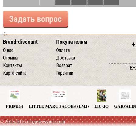
Задать вопрос
Brand-discount
Покупателям
+
О нас
Оплата
Отзывы
Доставка
Контакты
Возврат
ЕЖ
Карта сайта
Гарантии
PRIMIGI
LITTLE MARC JACOBS (LMJ)
LIU-JO
GARVALIN
© 2013-2015 студия essotec.com
AGATHA RUIZ DE LA PRADA
TO BE TOO
ADD
JO NO 