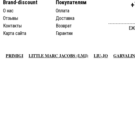
Brand-discount
Покупателям
+
О нас
Оплата
Отзывы
Доставка
Контакты
Возврат
ЕЖ
Карта сайта
Гарантии
PRIMIGI
LITTLE MARC JACOBS (LMJ)
LIU-JO
GARVALIN
AGATHA RUIZ DE LA PRADA
TO BE TOO
ADD
JO NO FUI
© 2013-2015 студия essotec.com
MET JEANS
F.LLI CAMPAGNOLO
MEXX