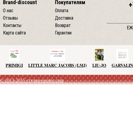
Brand-discount
Покупателям
+
О нас
Оплата
Отзывы
Доставка
Контакты
Возврат
ЕЖ
Карта сайта
Гарантии
PRIMIGI
LITTLE MARC JACOBS (LMJ)
LIU-JO
GARVALIN
© 2013-2015 студия essotec.com
AGATHA RUIZ DE LA PRADA
TO BE TOO
ADD
JO NO 
SISLEY
MET JEANS
F.LLI CAMPAGNOLO
MEXX