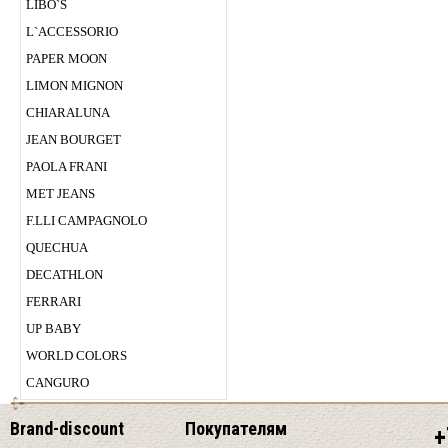
LIBO`S
L`ACCESSORIO
PAPER MOON
LIMON MIGNON
CHIARALUNA
JEAN BOURGET
PAOLA FRANI
MET JEANS
F.LLI CAMPAGNOLO
QUECHUA
DECATHLON
FERRARI
UP BABY
WORLD COLORS
CANGURO
Brand-discount
Покупателям
+