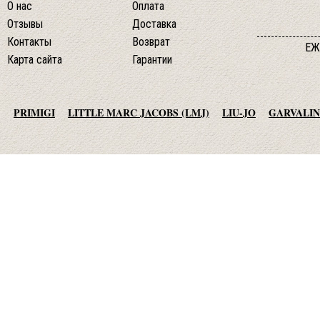
О нас
Оплата
Отзывы
Доставка
Контакты
Возврат
ЕЖ
Карта сайта
Гарантии
PRIMIGI
LITTLE MARC JACOBS (LMJ)
LIU-JO
GARVALIN
AGATHA RUIZ DE LA PRADA
TO BE TOO
ADD
JO NO FUI
© 2013-2015 студия essotec.com
MET JEANS
F.LLI CAMPAGNOLO
MEXX