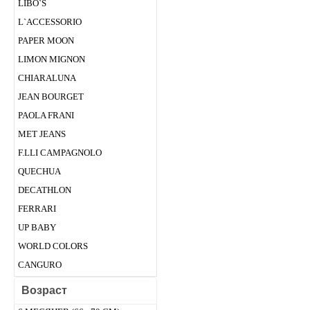
LIBO`S
L`ACCESSORIO
PAPER MOON
LIMON MIGNON
CHIARALUNA
JEAN BOURGET
PAOLA FRANI
MET JEANS
F.LLI CAMPAGNOLO
QUECHUA
DECATHLON
FERRARI
UP BABY
WORLD COLORS
CANGURO
Возраст