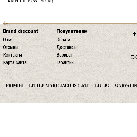
6 МЕСЯЦЕВ (66 - 70 СМ)
Brand-discount
Покупателям
+
О нас
Оплата
Отзывы
Доставка
Контакты
Возврат
ЕЖ
Карта сайта
Гарантии
PRIMIGI
LITTLE MARC JACOBS (LMJ)
LIU-JO
GARVALIN
AGATHA RUIZ DE LA PRADA
TO BE TOO
ADD
JO NO FUI
© 2013-2015 студия essotec.com
MET JEANS
F.LLI CAMPAGNOLO
MEXX