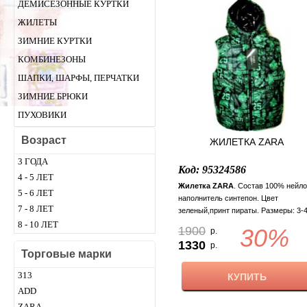
ДЕМИСЕЗОННЫЕ КУРТКИ
ЖИЛЕТЫ
ЗИМНИЕ КУРТКИ
КОМБИНЕЗОНЫ
ШАПКИ, ШАРФЫ, ПЕРЧАТКИ
ЗИМНИЕ БРЮКИ
ПУХОВИКИ
Возраст
ЖИЛЕТКА ZARA
3 ГОДА
Код: 95324586
4 - 5 ЛЕТ
Жилетка ZARA
. Состав 100% нейло
5 - 6 ЛЕТ
наполнитель синтепон. Цвет
7 - 8 ЛЕТ
зеленый,принт пираты. Размеры: 3-
года, 5-6 лет, 7-8 лет 9-10 лет.
8 - 10 ЛЕТ
1900
30%
р.
1330
р.
Торговые марки
313
КУПИТЬ
ADD
ZARA