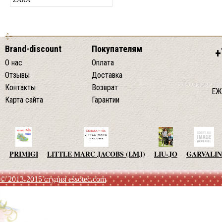
Brand-discount
Покупателям
+
О нас
Оплата
Отзывы
Доставка
Контакты
Возврат
ЕЖ
Карта сайта
Гарантии
PRIMIGI
LITTLE MARC JACOBS (LMJ)
LIU-JO
GARVALIN
© 2013-2015 студия essotec.com
AGATHA RUIZ DE LA PRADA
TO BE TOO
ADD
JO NO 