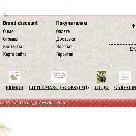
Brand-discount
Покупателям
+
О нас
Оплата
Отзывы
Доставка
Контакты
Возврат
ЕЖ
Карта сайта
Гарантии
PRIMIGI
LITTLE MARC JACOBS (LMJ)
LIU-JO
GARVALIN
© 2013-2015 студия essotec.com
AGATHA RUIZ DE LA PRADA
TO BE TOO
ADD
JO NO 